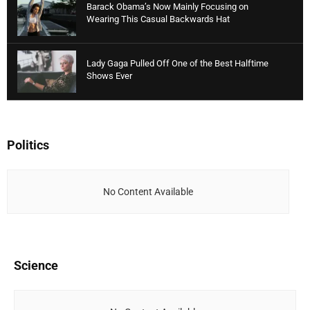
Barack Obama’s Now Mainly Focusing on
Wearing This Casual Backwards Hat
Lady Gaga Pulled Off One of the Best Halftime
Shows Ever
Politics
No Content Available
Science