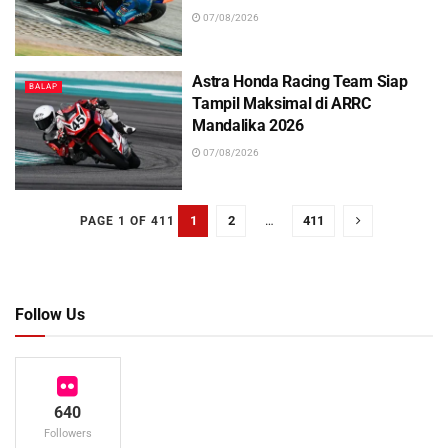
07/08/2026
Astra Honda Racing Team Siap
BALAP
Tampil Maksimal di ARRC
Mandalika 2026
07/08/2026
1
2
…
411
PAGE 1 OF 411
Follow Us
640
Followers