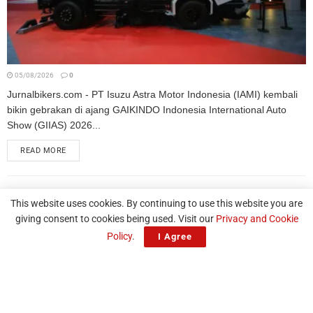
05/08/2026
0
Jurnalbikers.com - PT Isuzu Astra Motor Indonesia (IAMI) kembali
bikin gebrakan di ajang GAIKINDO Indonesia International Auto
Show (GIIAS) 2026...
READ MORE
Kampas Rem ULTI X Resmi Kantongi Sertifikat SNI
This website uses cookies. By continuing to use this website you are
giving consent to cookies being used. Visit our
Privacy and Cookie
Policy
.
I Agree