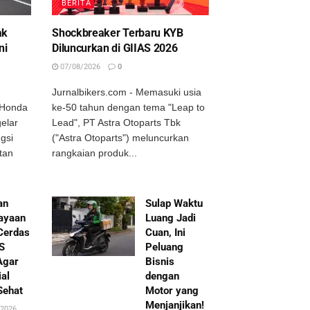
BERITA
ak
Shockbreaker Terbaru KYB
ni
Diluncurkan di GIIAS 2026
07/08/2026
0
Jurnalbikers.com - Memasuki usia
 Honda
ke-50 tahun dengan tema "Leap to
elar
Lead", PT Astra Otoparts Tbk
gsi
("Astra Otoparts") meluncurkan
tan
rangkaian produk...
an
Sulap Waktu
ayaan
Luang Jadi
Cerdas
Cuan, Ini
AS
Peluang
Agar
Bisnis
ial
dengan
Sehat
Motor yang
Menjanjikan!
2026