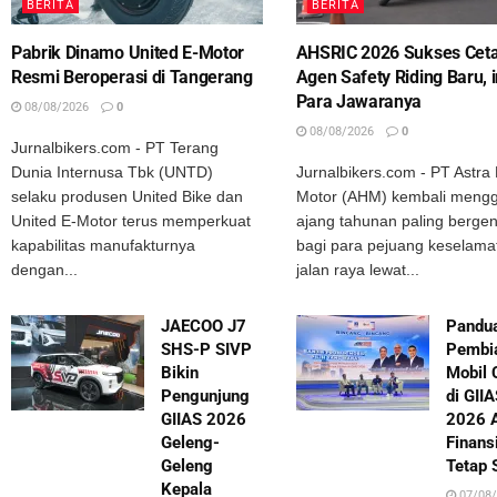
BERITA
BERITA
Pabrik Dinamo United E-Motor
AHSRIC 2026 Sukses Cet
Resmi Beroperasi di Tangerang
Agen Safety Riding Baru, i
Para Jawaranya
08/08/2026
0
08/08/2026
0
Jurnalbikers.com - PT Terang
Dunia Internusa Tbk (UNTD)
Jurnalbikers.com - PT Astra
selaku produsen United Bike dan
Motor (AHM) kembali mengg
United E-Motor terus memperkuat
ajang tahunan paling bergen
kapabilitas manufakturnya
bagi para pejuang keselama
dengan...
jalan raya lewat...
JAECOO J7
Pandu
SHS-P SIVP
Pembi
Bikin
Mobil 
Pengunjung
di GII
GIIAS 2026
2026 
Geleng-
Finans
Geleng
Tetap 
Kepala
07/08/