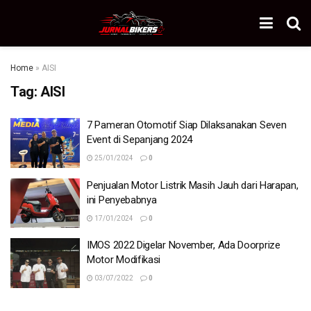
Home
»
AISI
Tag:
AISI
7 Pameran Otomotif Siap Dilaksanakan Seven
Event di Sepanjang 2024
25/01/2024
0
Penjualan Motor Listrik Masih Jauh dari Harapan,
ini Penyebabnya
17/01/2024
0
IMOS 2022 Digelar November, Ada Doorprize
Motor Modifikasi
03/07/2022
0