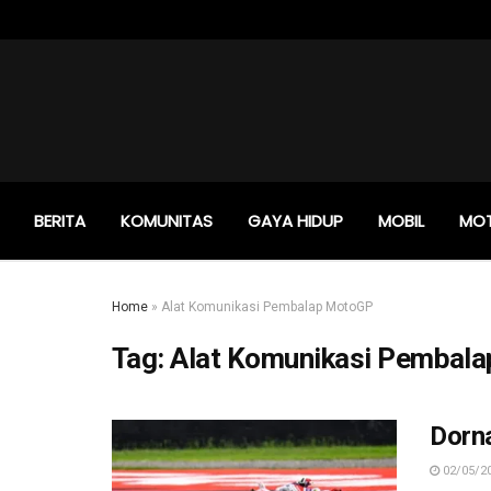
BERITA
KOMUNITAS
GAYA HIDUP
MOBIL
MO
Home
»
Alat Komunikasi Pembalap MotoGP
Tag:
Alat Komunikasi Pembal
Dorn
02/05/2