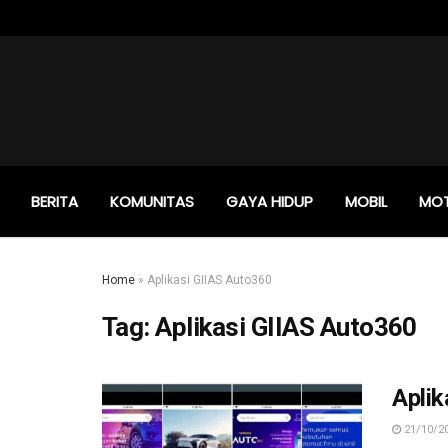
BERITA
KOMUNITAS
GAYA HIDUP
MOBIL
MO
Home
»
Aplikasi GIIAS Auto360
Tag:
Aplikasi GIIAS Auto360
Aplik
21/10/2