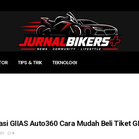
TOR
TIPS & TRIK
TEKNOLOGI
asi GIIAS Auto360 Cara Mudah Beli Tiket G
021
0