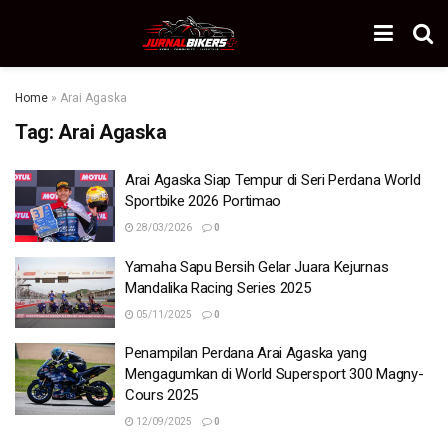
Home
»
Arai Agaska
Tag:
Arai Agaska
Arai Agaska Siap Tempur di Seri Perdana World
Sportbike 2026 Portimao
28/03/2026
0
Yamaha Sapu Bersih Gelar Juara Kejurnas
Mandalika Racing Series 2025
05/11/2025
0
Penampilan Perdana Arai Agaska yang
Mengagumkan di World Supersport 300 Magny-
Cours 2025
12/09/2025
0