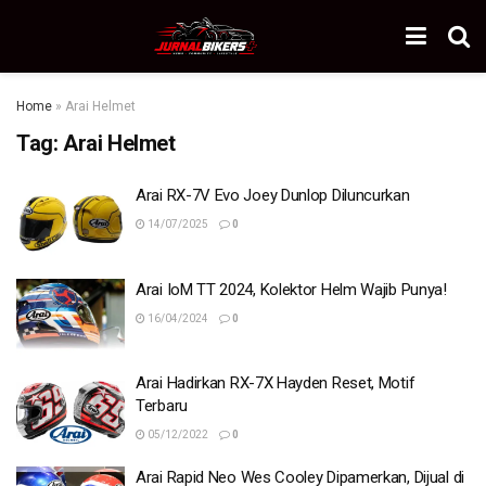
Home
»
Arai Helmet
Tag:
Arai Helmet
Arai RX-7V Evo Joey Dunlop Diluncurkan
14/07/2025
0
Arai IoM TT 2024, Kolektor Helm Wajib Punya!
16/04/2024
0
Arai Hadirkan RX-7X Hayden Reset, Motif
Terbaru
05/12/2022
0
Arai Rapid Neo Wes Cooley Dipamerkan, Dijual di