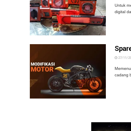
Untuk me
digital 
Spar
27/11/2
Memenuhi
cadang b