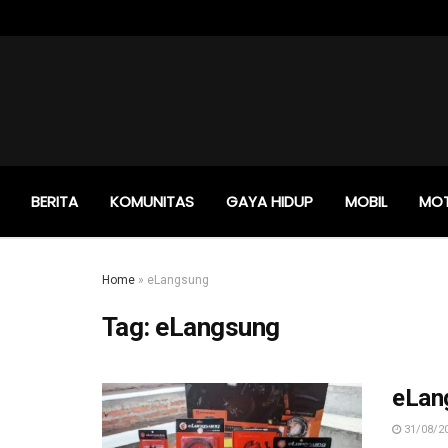
BERITA
KOMUNITAS
GAYA HIDUP
MOBIL
MO
Home
»
eLangsung
Tag:
eLangsung
eLang
31/08/2