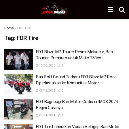
Home
»
FDR Tire
Tag:
FDR Tire
FDR Blaze MP Tourer Resmi Meluncur, Ban
Touring Premium untuk Matic 250cc
15/06/2025
0
Ban Soft Cound Terbaru FDR Blaze MP Road
Diperkenalkan ke Komunitas Motor
05/12/2024
0
FDR Bagi-bagi Ban Motor Gratis di IMOS 2024,
Begini Caranya
02/11/2024
0
FDR Tire Luncurkan Varian Velogrip Ban Motor