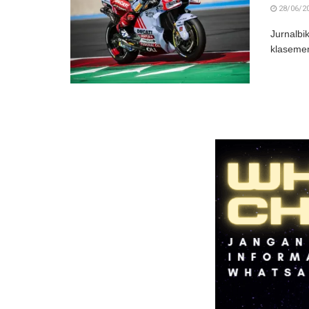
28/06/2
Jurnalbi
klasemen