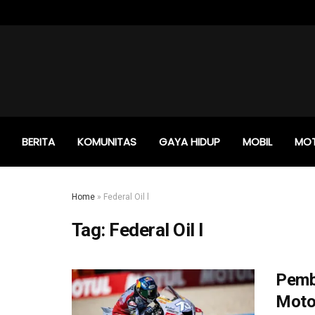
BERITA
KOMUNITAS
GAYA HIDUP
MOBIL
MO
Home
»
Federal Oil l
Tag:
Federal Oil l
Pemb
Moto