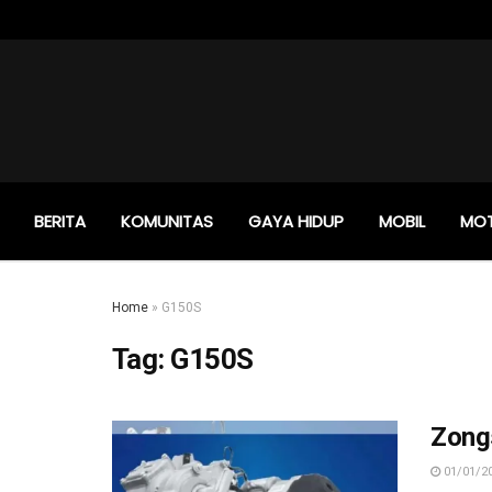
BERITA
KOMUNITAS
GAYA HIDUP
MOBIL
MO
Home
»
G150S
Tag:
G150S
Zong
01/01/2