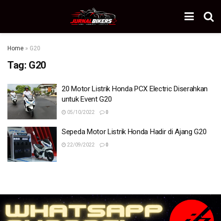
Home
»
G20
Tag:
G20
20 Motor Listrik Honda PCX Electric Diserahkan
untuk Event G20
05/10/2022
0
Sepeda Motor Listrik Honda Hadir di Ajang G20
22/09/2022
0