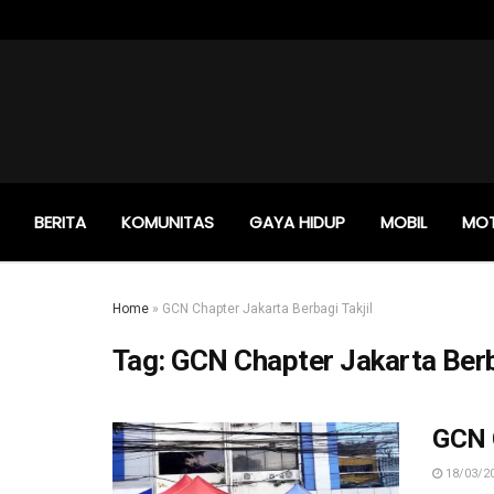
BERITA
KOMUNITAS
GAYA HIDUP
MOBIL
MO
Home
»
GCN Chapter Jakarta Berbagi Takjil
Tag:
GCN Chapter Jakarta Berba
GCN C
18/03/2