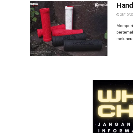
Hand
28/10/2
Memperi
bertemak
meluncur