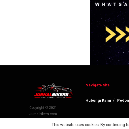
Navigate Site
Hubungi Kami
Pedom
Copyright © 2021
Jurnalbikers.com
This website uses cookies. By continuing to