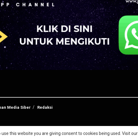
an Media Siber
Redaksi
 use this website you are giving consent to cookies being used. Visit ou