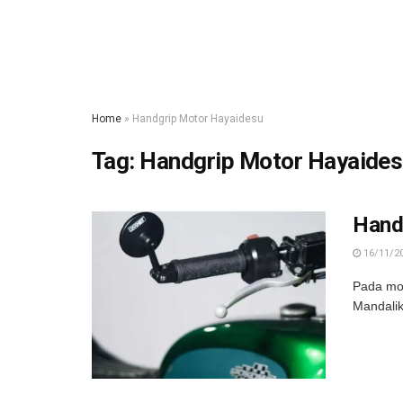
Home
»
Handgrip Motor Hayaidesu
Tag:
Handgrip Motor Hayaide
Hand
16/11/2
Pada mot
Mandalik