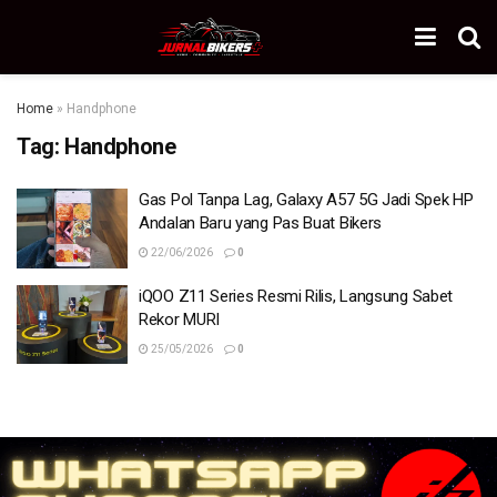
Home
»
Handphone
Tag:
Handphone
Gas Pol Tanpa Lag, Galaxy A57 5G Jadi Spek HP
Andalan Baru yang Pas Buat Bikers
22/06/2026
0
iQOO Z11 Series Resmi Rilis, Langsung Sabet
Rekor MURI
25/05/2026
0