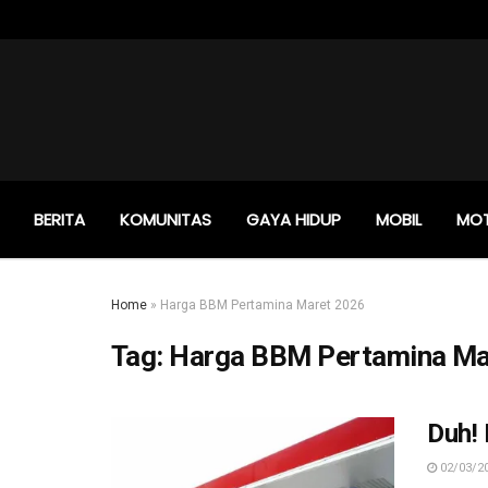
BERITA
KOMUNITAS
GAYA HIDUP
MOBIL
MO
Home
»
Harga BBM Pertamina Maret 2026
Tag:
Harga BBM Pertamina Ma
Duh!
02/03/2