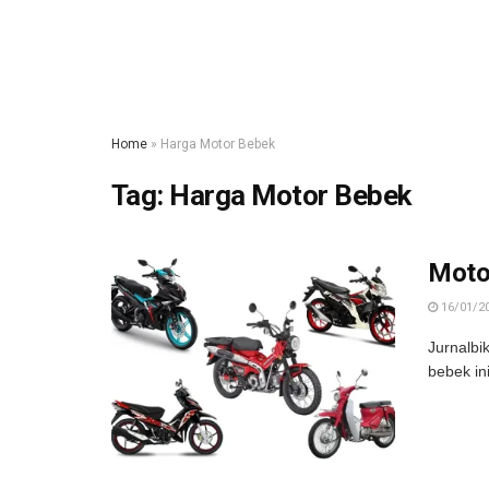
Home
»
Harga Motor Bebek
Tag:
Harga Motor Bebek
Motor
16/01/2
Jurnalbi
bebek ini