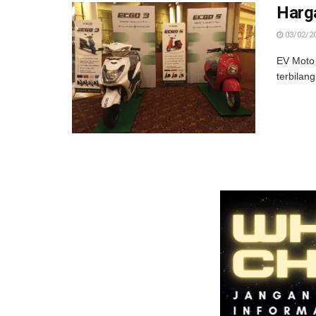
Harg
03/02/2
EV Moto 
terbilan