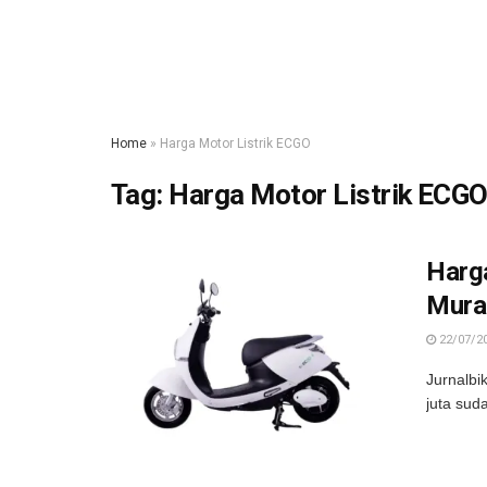
Home
»
Harga Motor Listrik ECGO
Tag:
Harga Motor Listrik ECG
Harga
Mura
22/07/2
Jurnalbi
juta sud