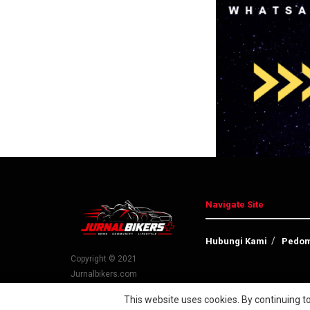
Navigate Site
Hubungi Kami
Pedom
Copyright © 2021
Jurnalbikers.com
This website uses cookies. By continuing to