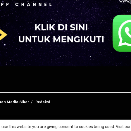
an Media Siber
Redaksi
 use this website you are giving consent to cookies being used. Visit ou