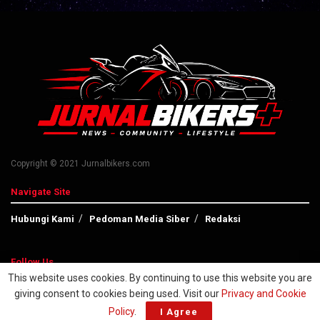
Copyright © 2021 Jurnalbikers.com
Navigate Site
Hubungi Kami
Pedoman Media Siber
Redaksi
Follow Us
This website uses cookies. By continuing to use this website you are
giving consent to cookies being used. Visit our
Privacy and Cookie
Policy
.
I Agree