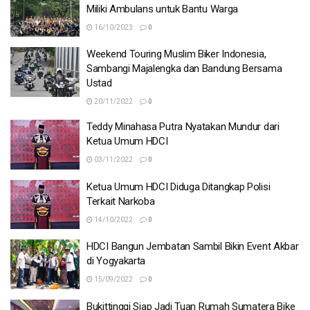
Miliki Ambulans untuk Bantu Warga
16/10/2023
0
Weekend Touring Muslim Biker Indonesia,
Sambangi Majalengka dan Bandung Bersama
Ustad
20/11/2022
0
Teddy Minahasa Putra Nyatakan Mundur dari
Ketua Umum HDCI
03/11/2022
0
Ketua Umum HDCI Diduga Ditangkap Polisi
Terkait Narkoba
14/10/2022
0
HDCI Bangun Jembatan Sambil Bikin Event Akbar
di Yogyakarta
15/09/2022
0
Bukittinggi Siap Jadi Tuan Rumah Sumatera Bike