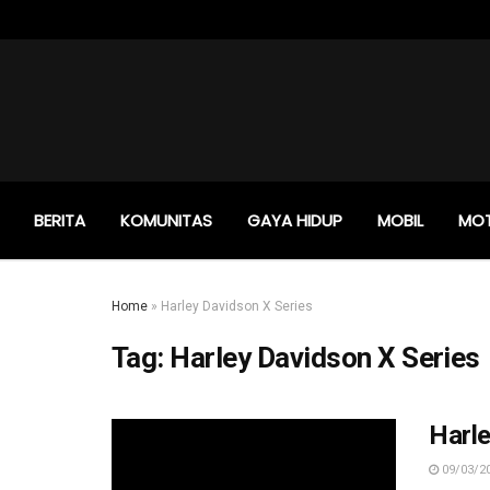
BERITA
KOMUNITAS
GAYA HIDUP
MOBIL
MO
Home
»
Harley Davidson X Series
Tag:
Harley Davidson X Series
Harle
09/03/2