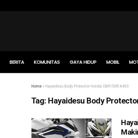
BERITA
KOMUNITAS
GAYA HIDUP
MOBIL
MO
Home
»
Hayaidesu Body Protector Honda CBR150R K45G
Tag:
Hayaidesu Body Protect
Haya
Maki