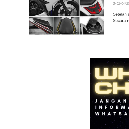
02/04/2
Setelah 
Secara r