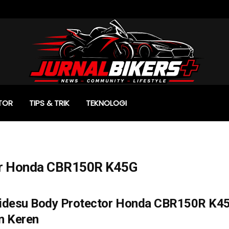
TOR
TIPS & TRIK
TEKNOLOGI
or Honda CBR150R K45G
idesu Body Protector Honda CBR150R K45G
n Keren