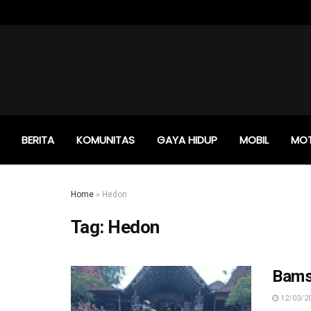
BERITA
KOMUNITAS
GAYA HIDUP
MOBIL
MO
Home
»
Hedon
Tag:
Hedon
Bams
12/03/2