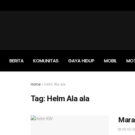
BERITA
KOMUNITAS
GAYA HIDUP
MOBIL
MO
Home
»
Helm Ala ala
Tag:
Helm Ala ala
Mara
03/02/2