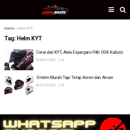
Home
»
Helm KYT
Tag:
Helm KYT
Cerai dari KYT, Aleix Espargaro Pilih OGK Kabuto
06/01/2023
0
5 Helm Murah Tapi Tetap Keren dan Aman
22/12/2022
0