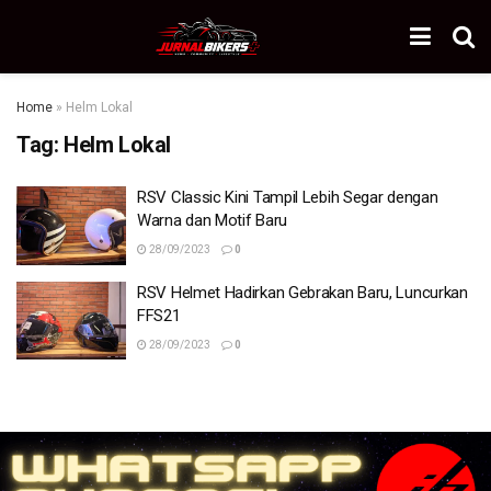
Home
»
Helm Lokal
Tag:
Helm Lokal
RSV Classic Kini Tampil Lebih Segar dengan
Warna dan Motif Baru
28/09/2023
0
RSV Helmet Hadirkan Gebrakan Baru, Luncurkan
FFS21
28/09/2023
0