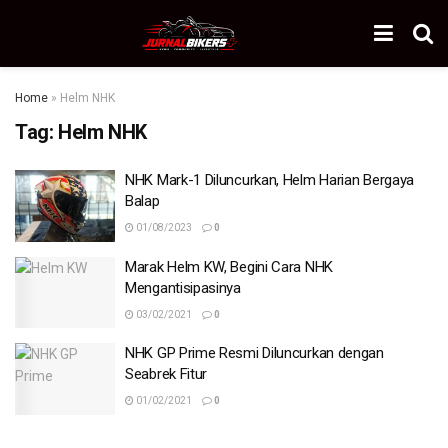
Home
»
Helm NHK
Tag:
Helm NHK
NHK Mark-1 Diluncurkan, Helm Harian Bergaya
Balap
01/08/2023
0
Marak Helm KW, Begini Cara NHK
Mengantisipasinya
03/02/2021
0
NHK GP Prime Resmi Diluncurkan dengan
Seabrek Fitur
01/02/2021
0