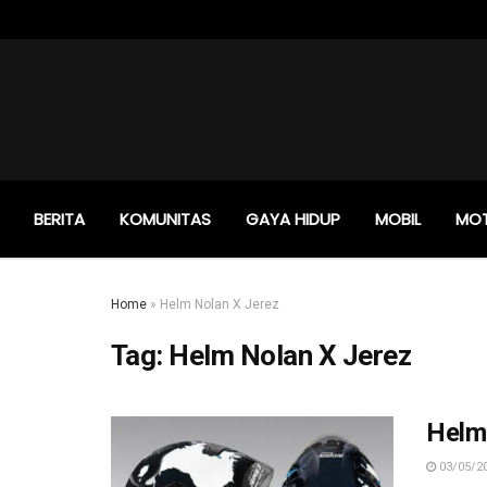
BERITA
KOMUNITAS
GAYA HIDUP
MOBIL
MO
Home
»
Helm Nolan X Jerez
Tag:
Helm Nolan X Jerez
Helm 
03/05/2