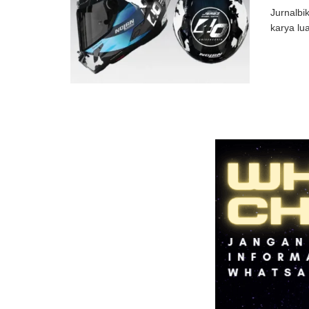
Jurnalbi
karya lu