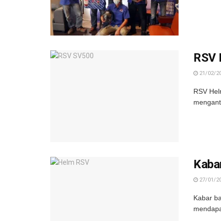
RSV 
21/02/2
RSV Helm
menganto
Kabar
27/01/2
Kabar ba
mendapat