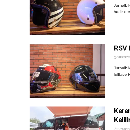
Jurnalbi
hadir de
RSV 
28/09/2
Jurnalbi
fullface
Kere
Kelil
27/08/2