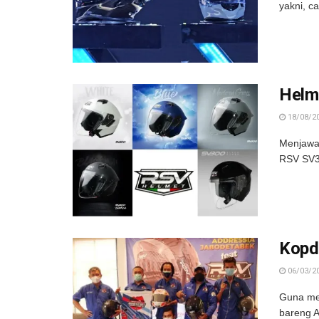
yakni, c
Helm
18/08/2
Menjawab
RSV SV30
Kopd
06/03/2
Guna me
bareng A