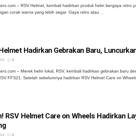
kers.com – RSV Helmet, kembali hadirkan produk helm bergaya retro yai
ngan corak warna yang lebih segar. Gaya retro atau ...
Helmet Hadirkan Gebrakan Baru, Luncurka
023
0
kers.com – Merek helm lokal, RSV, kembali hadirkan gebrakan baru d
 RSV FFS21. Setelah sebelumnya hadirkan RSV Helmet Care on Wheels,
n! RSV Helmet Care on Wheels Hadirkan L
ing
023
0