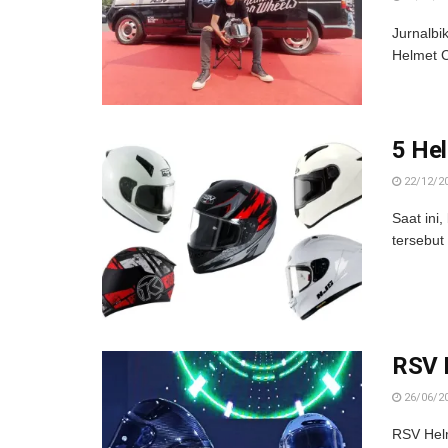
Jurnalb
Helmet C
5 He
22/12/2
Saat ini
tersebut
RSV F
26/06/2
RSV Helm