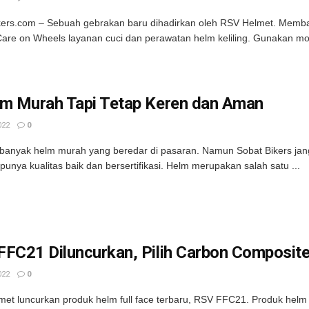
ikers.com – Sebuah gebrakan baru dihadirkan oleh RSV Helmet. Mem
are on Wheels layanan cuci dan perawatan helm keliling. Gunakan mobi
lm Murah Tapi Tetap Keren dan Aman
022
0
, banyak helm murah yang beredar di pasaran. Namun Sobat Bikers jang
 punya kualitas baik dan bersertifikasi. Helm merupakan salah satu ...
FC21 Diluncurkan, Pilih Carbon Composite
022
0
et luncurkan produk helm full face terbaru, RSV FFC21. Produk helm