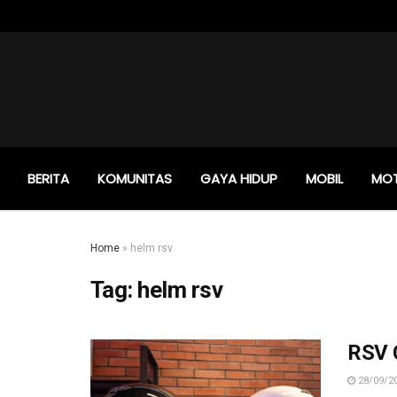
BERITA
KOMUNITAS
GAYA HIDUP
MOBIL
MO
Home
»
helm rsv
Tag:
helm rsv
RSV C
28/09/2