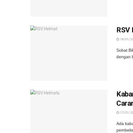
RSV 
18/01/2
Sobat Bi
dengan b
Kaba
Cara
17/01/2
Ada kaba
pembelia