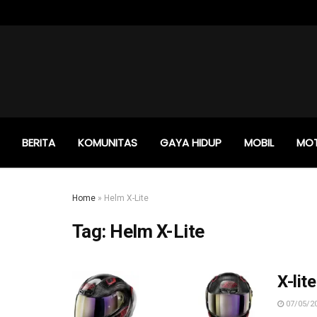
BERITA
KOMUNITAS
GAYA HIDUP
MOBIL
MO
Home
»
Helm X-Lite
Tag:
Helm X-Lite
X-lit
07/05/2