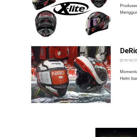
Produsen
Mengguna
DeRid
09/04/2
Momentum
Helm bar