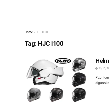
Home
»
HJC i100
Tag:
HJC i100
Helm 
24/12/2
Pabrikan
digunaka