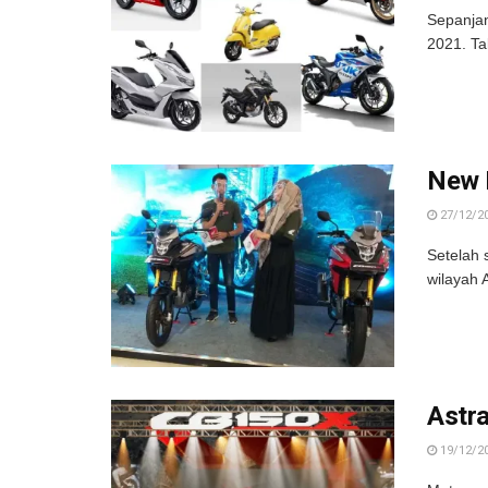
Sepanjan
2021. Ta
New 
27/12/2
Setelah
wilayah 
Astr
19/12/2