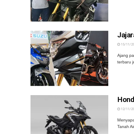
Jajar
15/11/2
Ajang p
terbaru 
Hond
12/11/2
Menyapa 
Tanah Ai