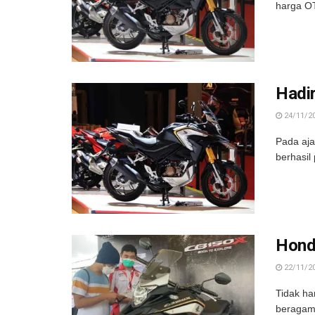
harga OT
Hadir
24/11/2
Pada aja
berhasil
Hond
22/11/2
Tidak ha
beragam 