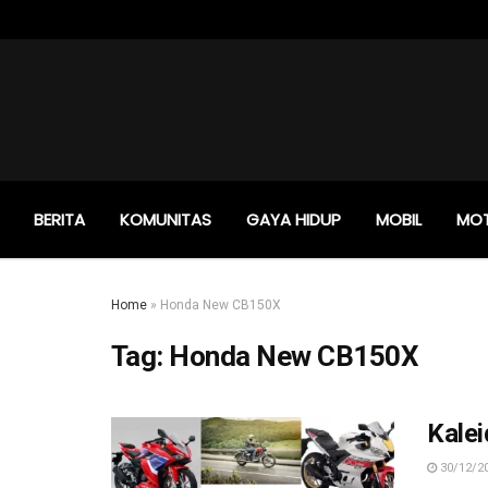
BERITA
KOMUNITAS
GAYA HIDUP
MOBIL
MO
Home
»
Honda New CB150X
Tag:
Honda New CB150X
Kale
30/12/2