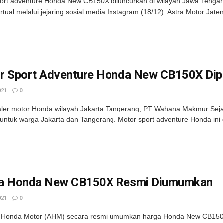
ort adventure Honda New CB150X diluncurkan di wilayah Jawa Tengah.
irtual melalui jejaring sosial media Instagram (18/12). Astra Motor Jat
r Sport Adventure Honda New CB150X Dip
021
0
ler motor Honda wilayah Jakarta Tangerang, PT Wahana Makmur Seja
ntuk warga Jakarta dan Tangerang. Motor sport adventure Honda ini 
a Honda New CB150X Resmi Diumumkan
021
0
a Honda Motor (AHM) secara resmi umumkan harga Honda New CB150X.