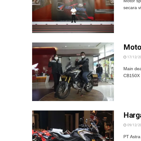
Motor sp
secara v
Moto
17/12/2
Main dea
CB150X u
Harg
09/12/2
PT Astr