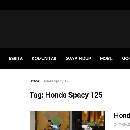
BERITA
KOMUNITAS
GAYA HIDUP
MOBIL
MO
Home
»
Honda Spacy 125
Tag:
Honda Spacy 125
Hond
17/09/2