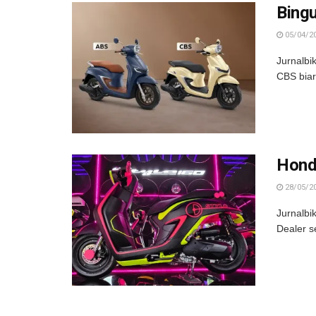
Bing
05/04/2
Jurnalbi
CBS biar
Hond
28/05/2
Jurnalbi
Dealer s