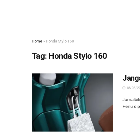
Home
»
Honda Stylo 160
Tag:
Honda Stylo 160
Janga
18/05/2
Jurnalbi
Perlu dip