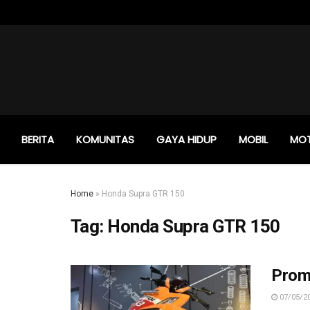
BERITA
KOMUNITAS
GAYA HIDUP
MOBIL
MO
Home
»
Honda Supra GTR 150
Tag:
Honda Supra GTR 150
Prom
07/05/2