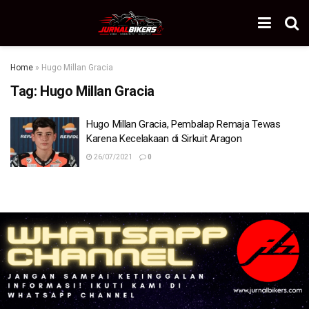
Home
»
Hugo Millan Gracia
Tag:
Hugo Millan Gracia
Hugo Millan Gracia, Pembalap Remaja Tewas
Karena Kecelakaan di Sirkuit Aragon
26/07/2021
0