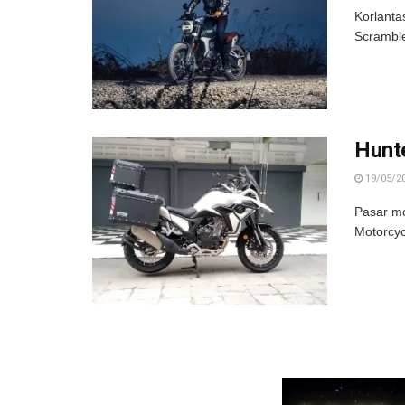
Korlanta
Scramble
Hunte
19/05/2
Pasar mo
Motorcyc