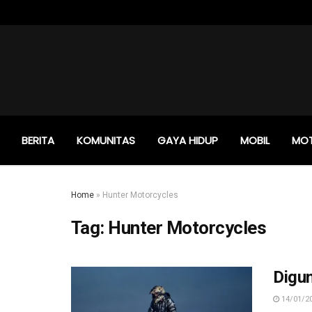
BERITA
KOMUNITAS
GAYA HIDUP
MOBIL
MO
Home
»
Hunter Motorcycles
Tag:
Hunter Motorcycles
Digun
14/01/2