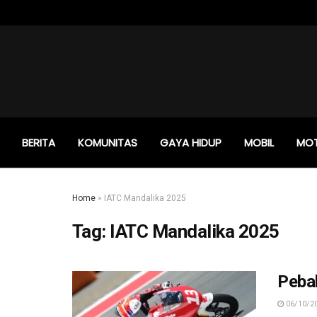
BERITA
KOMUNITAS
GAYA HIDUP
MOBIL
MO
Home
»
IATC Mandalika 2025
Tag:
IATC Mandalika 2025
Peba
06/10/2