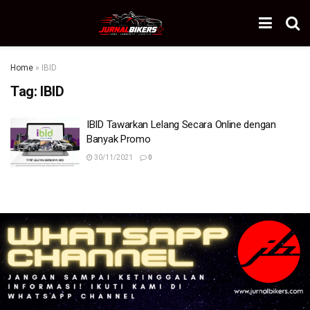
Home
»
IBID
Tag:
IBID
IBID Tawarkan Lelang Secara Online dengan
Banyak Promo
30/11/2021
0