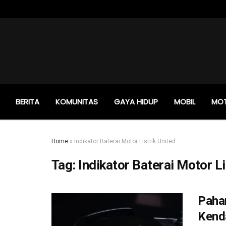
BERITA
KOMUNITAS
GAYA HIDUP
MOBIL
MO
Home
»
Indikator Baterai Motor Listrik United
Tag:
Indikator Baterai Motor Li
Paham
Kend