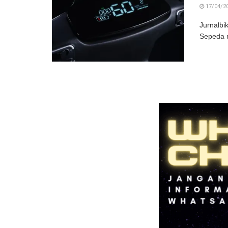
17/04/2
Jurnalbi
Sepeda m