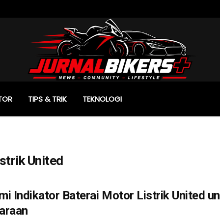
TOR
TIPS & TRIK
TEKNOLOGI
strik United
i Indikator Baterai Motor Listrik United u
araan