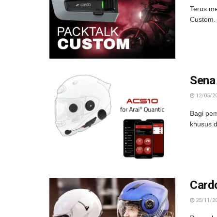
Terus me
Custom. 
Sena
12/05/2
Bagi pem
khusus d
Card
25/11/2