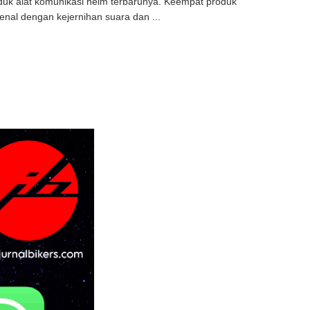
uk alat komunikasi helm terbarunya. Keempat produk
nal dengan kejernihan suara dan ...