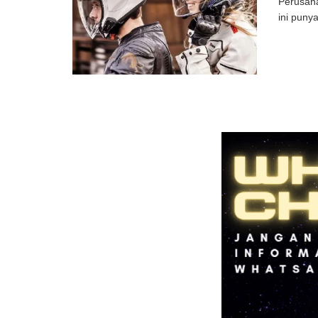
Perusaha
ini puny