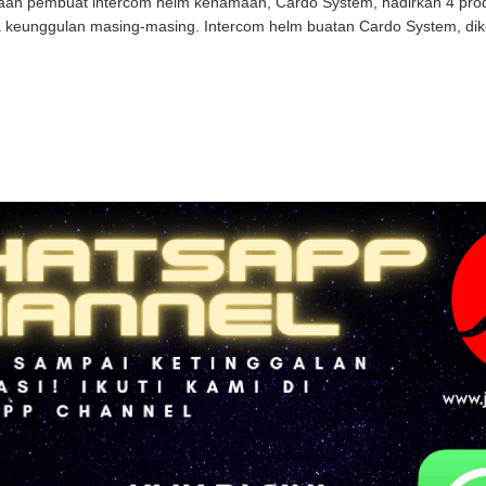
an pembuat intercom helm kenamaan, Cardo System, hadirkan 4 prod
a keunggulan masing-masing. Intercom helm buatan Cardo System, dike