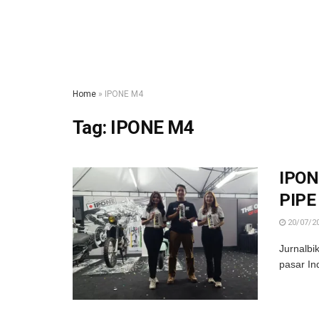
Home
»
IPONE M4
Tag:
IPONE M4
IPON
PIPE
20/07/2
Jurnalbi
pasar In