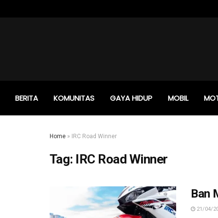
BERITA
KOMUNITAS
GAYA HIDUP
MOBIL
MO
Home
»
IRC Road Winner
Tag:
IRC Road Winner
Ban 
21/04/2