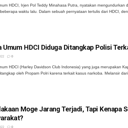
um HDCI, Irjen Pol Teddy Minahasa Putra, nyatakan mengundurkan diri
beberapa waktu lalu. Dalam sebuah pernyataan tertulis dari HDCI, de
a Umum HDCI Diduga Ditangkap Polisi Terk
022
0
um HDCI (Harley Davidson Club Indonesia) yang juga merupakan Kap
itangkap oleh Propam Polri karena terkait kasus narkoba. Melansir dari 
akaan Moge Jarang Terjadi, Tapi Kenapa Se
arakat?
022
0