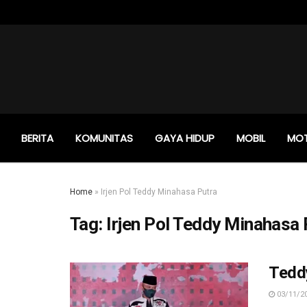
BERITA
KOMUNITAS
GAYA HIDUP
MOBIL
MO
Home
»
Irjen Pol Teddy Minahasa Putra
Tag:
Irjen Pol Teddy Minahasa 
Tedd
03/11/2