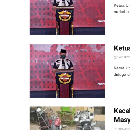
Ketua Um
narkoba 
Ketu
14/10/2
Ketua Um
diduga d
Kecel
Masy
28/03/2