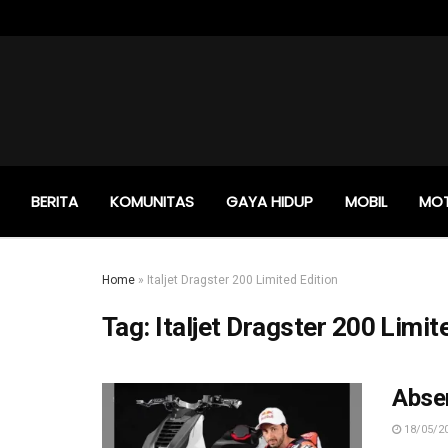
BERITA
KOMUNITAS
GAYA HIDUP
MOBIL
MO
Home
»
Italjet Dragster 200 Limited Edition
Tag:
Italjet Dragster 200 Limit
Absen
18/05/2