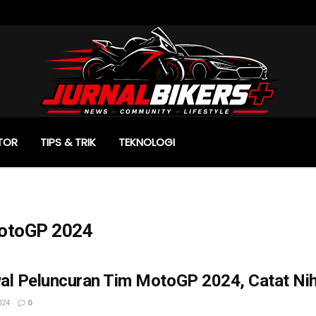
TOR
TIPS & TRIK
TEKNOLOGI
MotoGP 2024
al Peluncuran Tim MotoGP 2024, Catat Nih
024
0