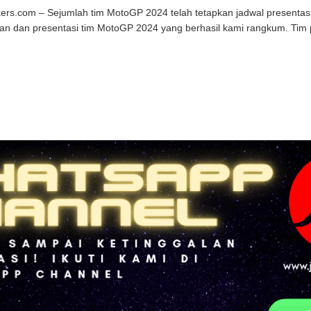
kers.com – Sejumlah tim MotoGP 2024 telah tetapkan jadwal presentasi
an dan presentasi tim MotoGP 2024 yang berhasil kami rangkum. Tim 