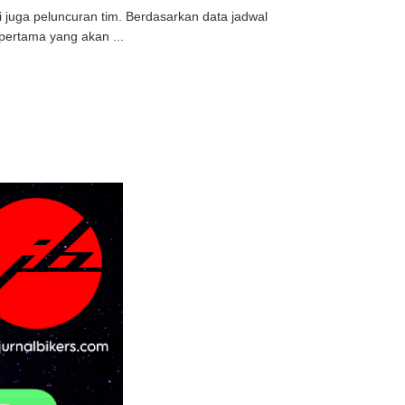
 juga peluncuran tim. Berdasarkan data jadwal
pertama yang akan ...