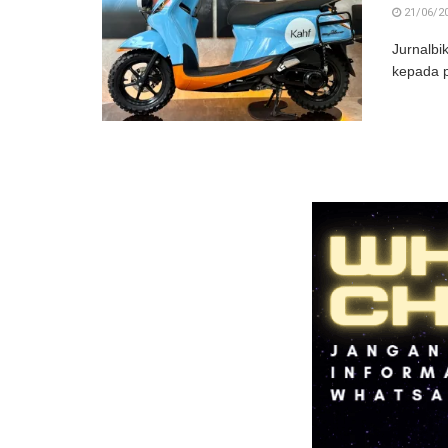
21/06/2
Jurnalbi
kepada pu