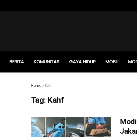
BERITA
KOMUNITAS
GAYA HIDUP
MOBIL
MO
Home
»
Kahf
Tag:
Kahf
Modif
Jakar