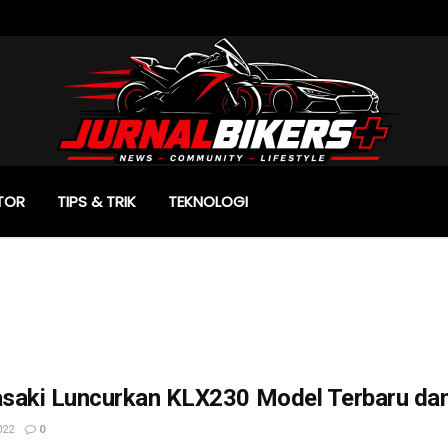
TOR
TIPS & TRIK
TEKNOLOGI
saki Luncurkan KLX230 Model Terbaru dan
022
0