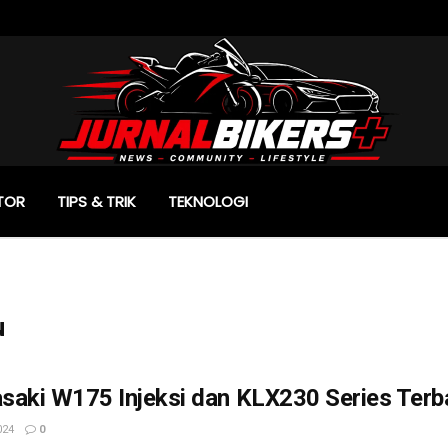
TOR
TIPS & TRIK
TEKNOLOGI
u
aki W175 Injeksi dan KLX230 Series Terba
024
0