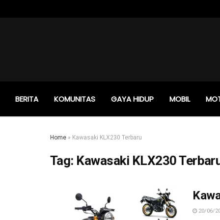
BERITA
KOMUNITAS
GAYA HIDUP
MOBIL
MO
Home
»
Kawasaki KLX230 Terbaru
Tag:
Kawasaki KLX230 Terbar
Kawas
20/06/2